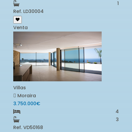
1
Ref. LD30004
Venta
Villas
Moraira
3.750.000€
4
3
Ref. VD50168