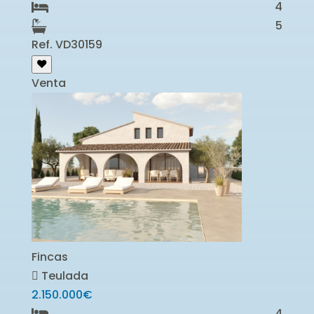
4
5
Ref. VD30159
Venta
Fincas
Teulada
2.150.000€
4