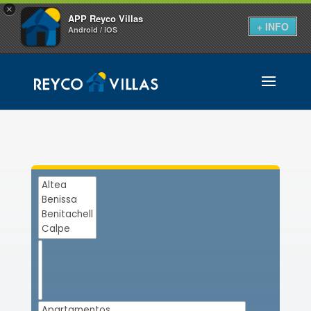
×
APP Reyco Villas
+ INFO
Android / iOS