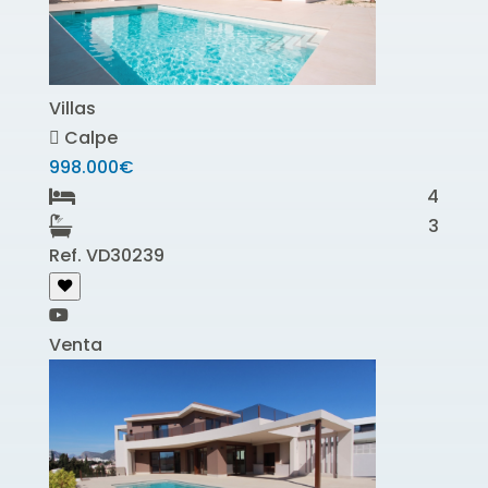
Villas
Calpe
998.000€
4
3
Ref. VD30239
Venta