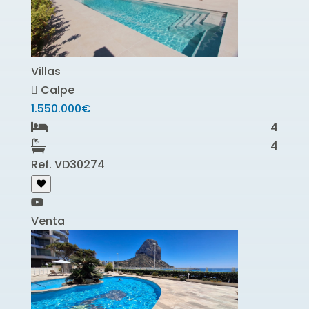
Villas
Calpe
1.550.000€
4
4
Ref. VD30274
Venta