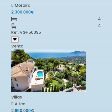
Moraira
2.300.000€
4
4
Ref. VGH50095
Venta
Villas
Altea
2.650.000€