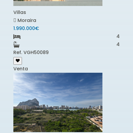
Villas
Moraira
1.990.000€
4
4
Ref. VGH50089
Venta