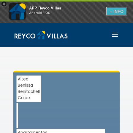
×
APP Reyco Villas
+ INFO
Android / iOS