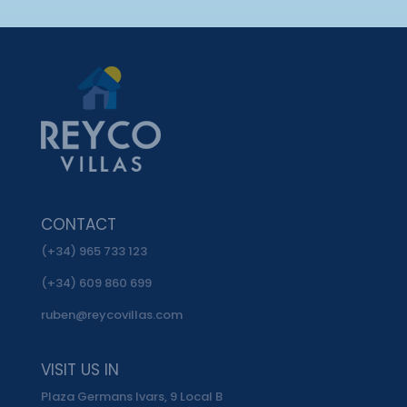
CONTACT
(+34) 965 733 123
(+34) 609 860 699
ruben@reycovillas.com
VISIT US IN
Plaza Germans Ivars, 9 Local B