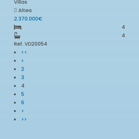
Villas
Altea
2.370.000€
4
4
Ref. VD20054
<<
<
2
3
4
5
6
>
>>