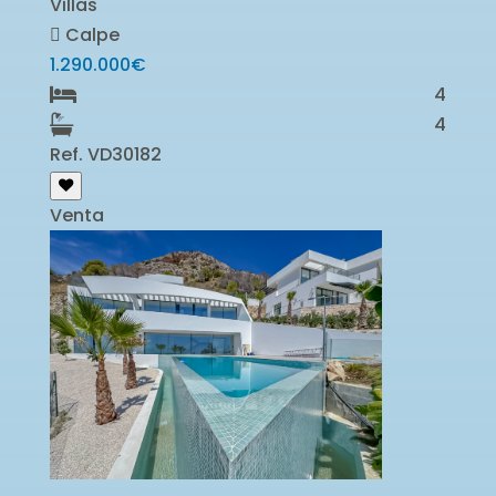
Villas
Calpe
1.290.000€
4
4
Ref. VD30182
Venta