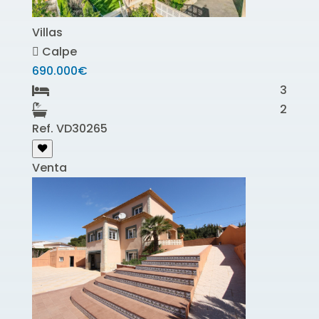
Villas
Calpe
690.000€
3
2
Ref. VD30265
Venta