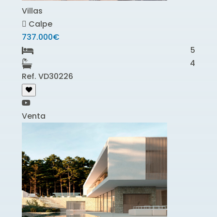
Villas
Calpe
737.000€
5
4
Ref. VD30226
Venta