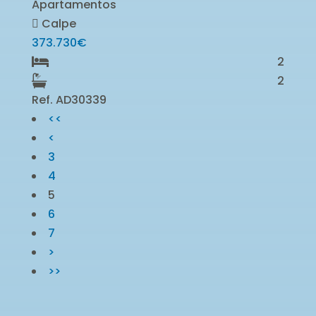
Apartamentos
Calpe
373.730€
2
2
Ref. AD30339
<<
<
3
4
5
6
7
>
>>