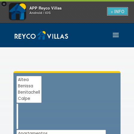
×
APP Reyco Villas
+ INFO
Android / iOS