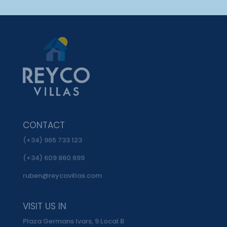
CONTACT
(+34) 965 733 123
(+34) 609 860 699
ruben@reycovillas.com
VISIT US IN
Plaza Germans Ivars, 9 Local B