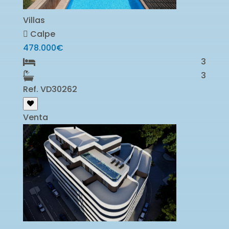
Villas
Calpe
478.000€
3
3
Ref. VD30262
Venta