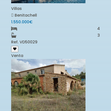
Villas
Benitachell
1.550.000€
4
3
Ref. VD50029
Venta