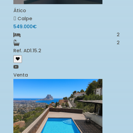
Ático
Calpe
549.000€
2
2
Ref. AD1.15.2
Venta