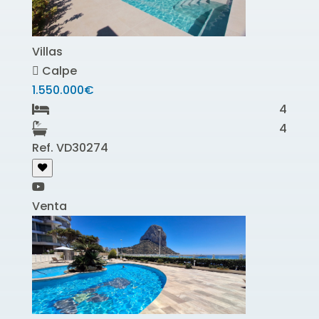
Villas
Calpe
1.550.000€
4
4
Ref. VD30274
Venta