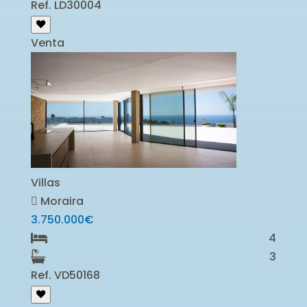
Ref. LD30004
Venta
Villas
Moraira
3.750.000€
4
3
Ref. VD50168