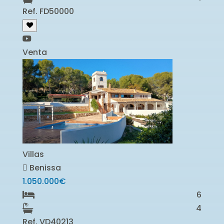
Ref. FD50000
Venta
Villas
Benissa
1.050.000€
6
4
Ref. VD40213