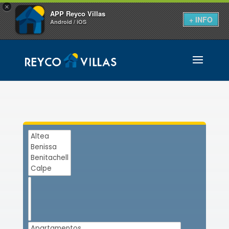
×
APP Reyco Villas
+ INFO
Android / iOS