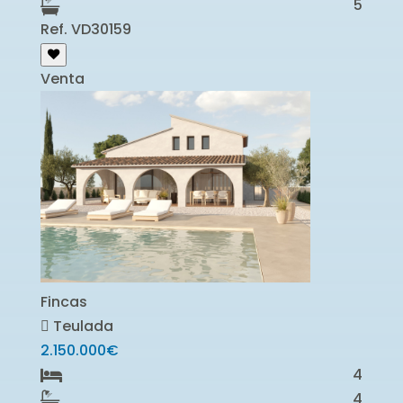
5
Ref. VD30159
Venta
Fincas
Teulada
2.150.000€
4
4