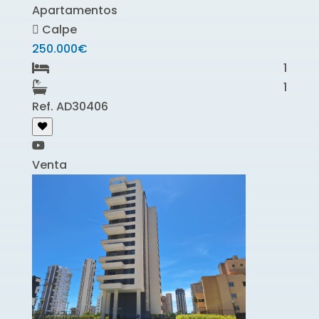
Apartamentos
Calpe
250.000€
1
1
Ref. AD30406
Venta