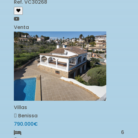
Ref. VC30268
Venta
Villas
Benissa
790.000€
6