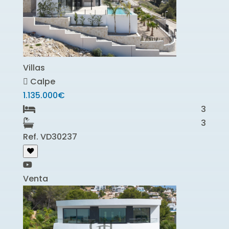
Villas
Calpe
1.135.000€
3
3
Ref. VD30237
Venta