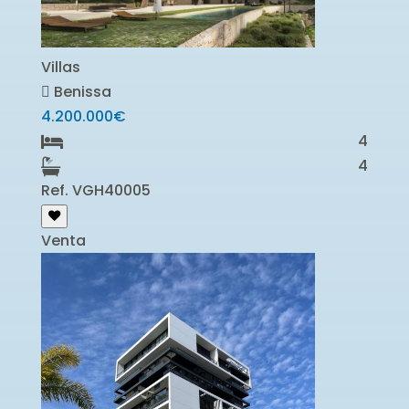
Villas
Benissa
4.200.000€
4
4
Ref. VGH40005
Venta