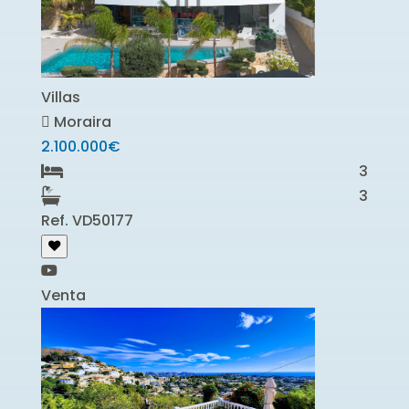
Villas
Moraira
2.100.000€
3
3
Ref. VD50177
Venta