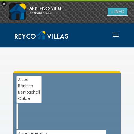
×
APP Reyco Villas
+ INFO
Android / iOS