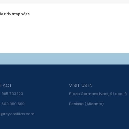
e Privatsphäre
*
TACT
VISIT US IN
 965 733 123
Plaza Germans Ivars, 9 Local B
 609 860 699
Benissa (Alicante)
n@reycovillas.com