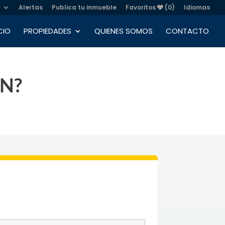
Alertas
Publica tu inmueble
Favoritos
(0)
Idiomas
CIO
PROPIEDADES
QUIENES SOMOS
CONTACTO
EN?