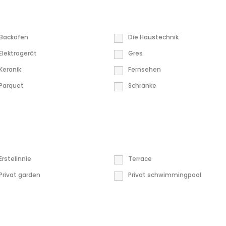
Backofen
Die Haustechnik
Elektrogerät
Gres
Keranik
Fernsehen
Parquet
Schränke
Erstelinnie
Terrace
Privat garden
Privat schwimmingpool