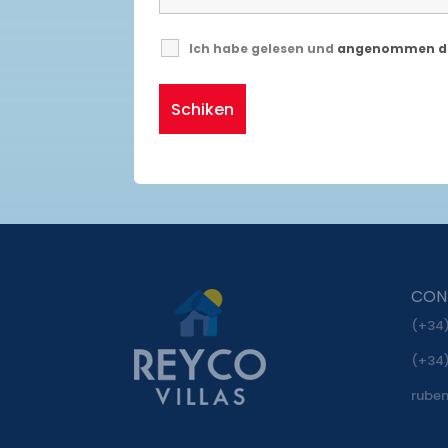
Ich habe gelesen und
angenommen di
CON
(+34)
(+34)
rube