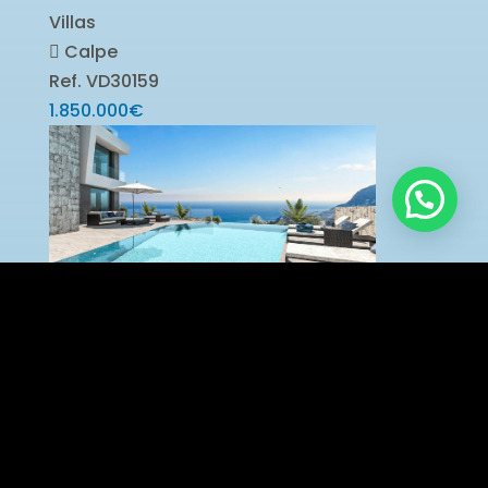
Villas
Calpe
Ref. VD30159
1.850.000€