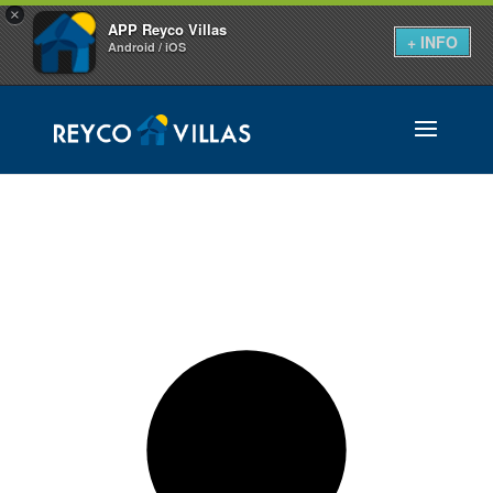
×
APP Reyco Villas
+ INFO
Android / iOS