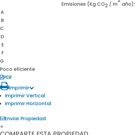
2
Emisiones
(Kg CO
/ m
año):
2
A
B
C
D
E
F
G
Poco eficiente
PDF
Imprimir
Imprimir Vertical
Imprimir Horizontal
Enviar Propiedad
×
COMPARTE ESTA PROPIEDAD