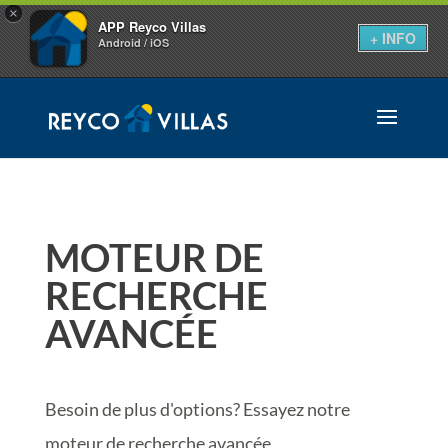
×
APP Reyco Villas
+ INFO
Android / iOS
MOTEUR DE
RECHERCHE
AVANCÉE
Besoin de plus d'options? Essayez notre
moteur de recherche avancée.