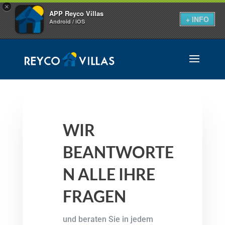
×
APP Reyco Villas
+ INFO
Android / iOS
WIR
BEANTWORTE
N ALLE IHRE
FRAGEN
und beraten Sie in jedem