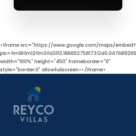
<iframe src="https://www.google.com/maps/embed?
pb=!1m18!1m12!1m3!1d3113.186652758173!2d0.0476892
width="100%" height="450" frameborder="0"
style="border:0" allowfullscreen></iframe>