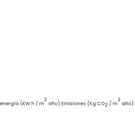
2
2
energía
(KW h / m
año):
Emisiones
(Kg CO
/ m
año):
2