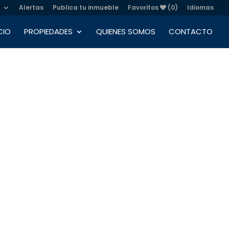
Alertas
Publica tu inmueble
Favoritos
(0)
Idiomas
CIO
PROPIEDADES
QUIENES SOMOS
CONTACTO