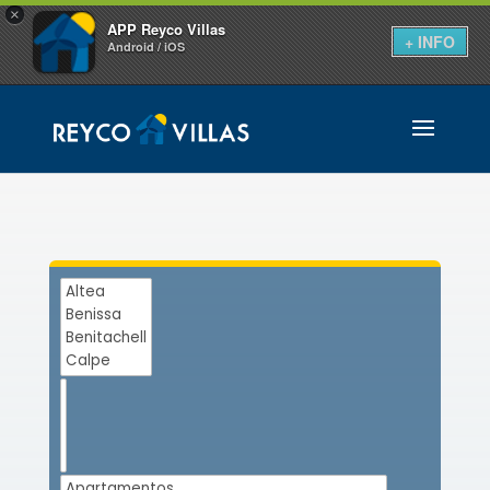
×
APP Reyco Villas
+ INFO
Android / iOS