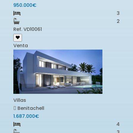
950.000€
3
2
Ref. VD10061
Venta
Villas
Benitachell
1.687.000€
4
3