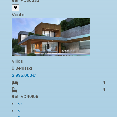
Ref. AD30333
Venta
Villas
Benissa
2.995.000€
4
4
Ref. VD40159
<<
<