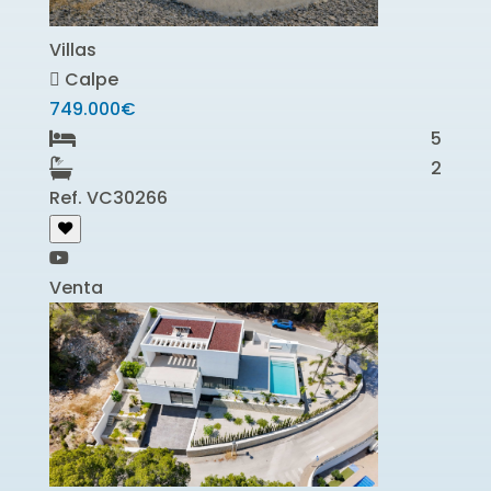
Villas
Calpe
749.000€
5
2
Ref. VC30266
Venta