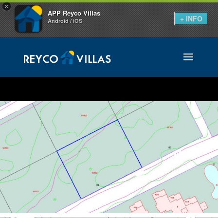
×
APP Reyco Villas
+ INFO
Android / iOS