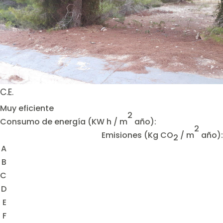
C.E.
Muy eficiente
2
Consumo de energía
(KW h / m
año):
2
Emisiones
(Kg CO
/ m
año):
2
A
B
C
D
E
F