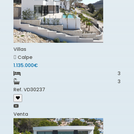
Villas
Calpe
1.135.000€
3
3
Ref. VD30237
Venta