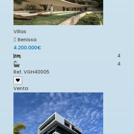
Villas
Benissa
4.200.000€
4
4
Ref. VGH40005
Venta