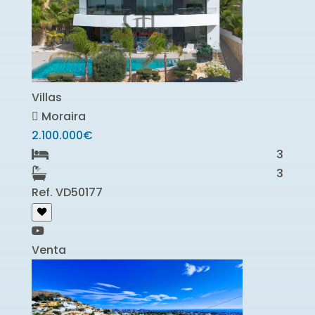
Villas
Moraira
2.100.000€
3
3
Ref. VD50177
Venta