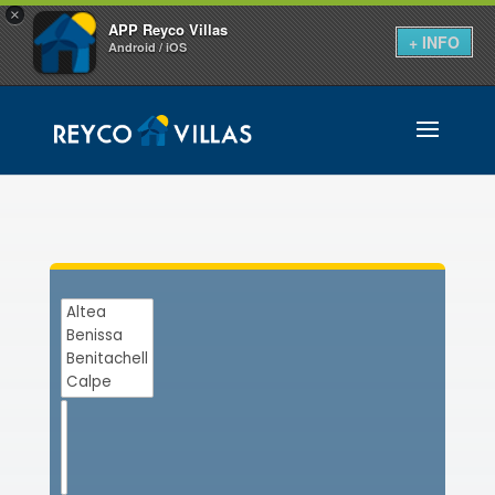
×
APP Reyco Villas
+ INFO
Android / iOS