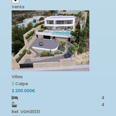
Venta
Villas
Calpe
2.200.000€
4
4
Ref. VGH30131