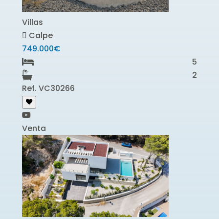
Villas
Calpe
749.000€
5
2
Ref. VC30266
Venta