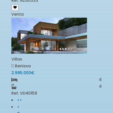
Ref. AD30333
Venta
Villas
Benissa
2.995.000€
4
4
Ref. VD40159
<<
<