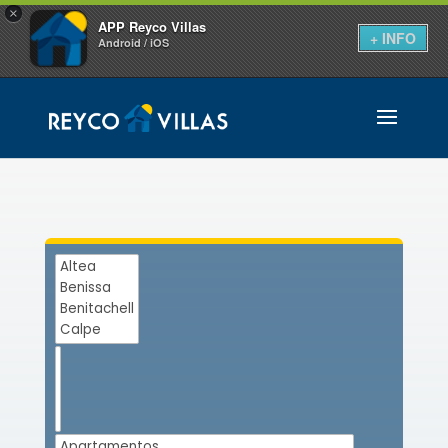
×
APP Reyco Villas
+ INFO
Android / iOS