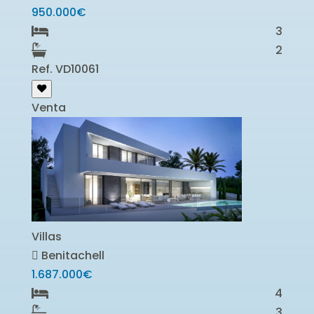
950.000€
3
2
Ref. VD10061
Venta
Villas
Benitachell
1.687.000€
4
3